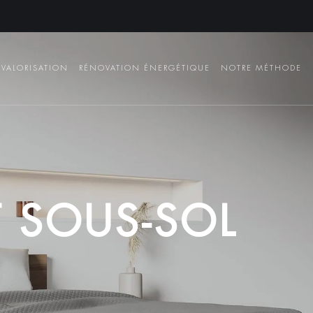
VALORISATION
RÉNOVATION ÉNERGÉTIQUE
NOTRE MÉTHODE
T
S
O
U
S
-
S
O
L