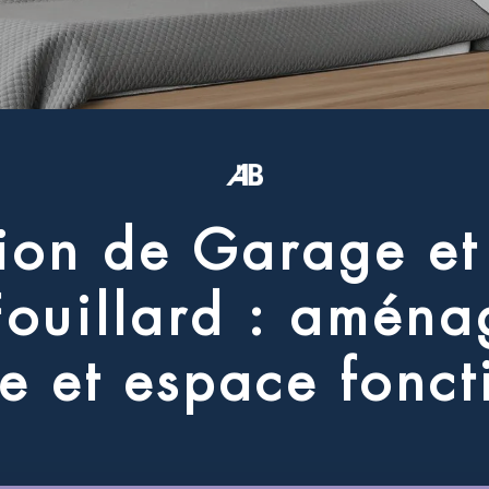
i
o
n
d
e
G
a
r
a
g
e
e
t
F
o
u
i
l
l
a
r
d
:
a
m
é
n
a
e
e
t
e
s
p
a
c
e
f
o
n
c
t