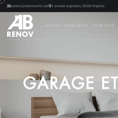
contact@abrenov35.com
1 avenue orgerblon, 35200 Orgères
ACCUEIL
VOTRE PROJET
VOTRE PIÈCE
G
A
R
A
G
E
E