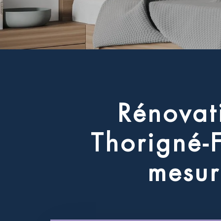
R
é
n
o
v
a
t
T
h
o
r
i
g
n
é
-
m
e
s
u
r