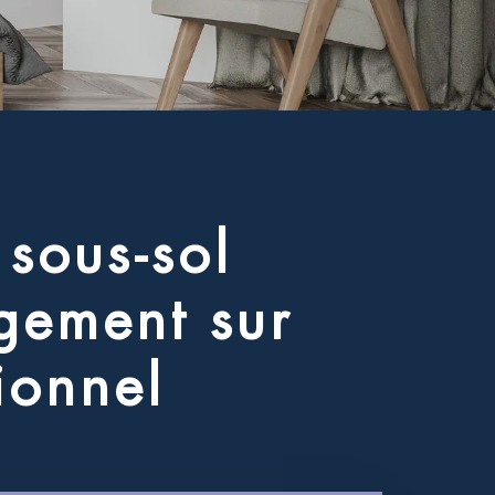
s
o
u
s
-
s
o
l
g
e
m
e
n
t
s
u
r
i
o
n
n
e
l