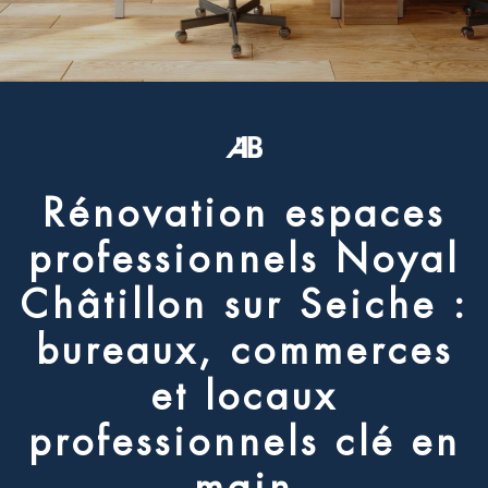
R
é
n
o
v
a
t
i
o
n
e
s
p
a
c
e
s
p
r
o
f
e
s
s
i
o
n
n
e
l
s
N
o
y
a
l
C
h
â
t
i
l
l
o
n
s
u
r
S
e
i
c
h
e
:
b
u
r
e
a
u
x
,
c
o
m
m
e
r
c
e
s
e
t
l
o
c
a
u
x
p
r
o
f
e
s
s
i
o
n
n
e
l
s
c
l
é
e
n
m
a
i
n