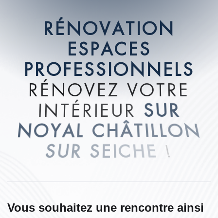
R
É
N
O
V
A
T
I
O
N
E
S
P
A
C
E
S
P
R
O
F
E
S
S
I
O
N
N
E
L
S
R
É
N
O
V
E
Z
V
O
T
R
E
I
N
T
É
R
I
E
U
R
S
U
R
N
O
Y
A
L
C
H
Â
T
I
L
L
O
N
S
U
R
S
E
I
C
H
E
!
Vous souhaitez une rencontre ainsi