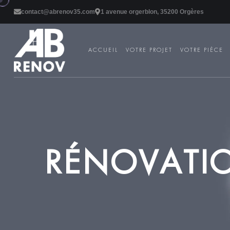
contact@abrenov35.com
1 avenue orgerblon, 35200 Orgères
ACCUEIL
VOTRE PROJET
VOTRE PIÈCE
R
É
N
O
V
A
T
I