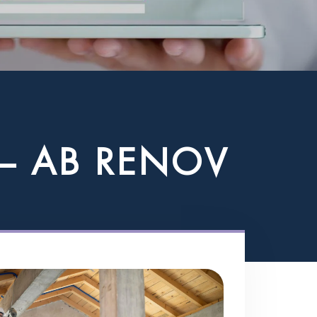
–
A
B
R
E
N
O
V