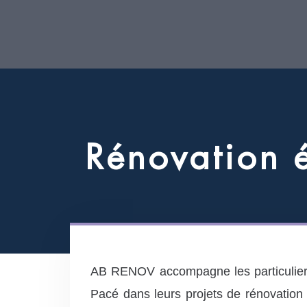
R
é
n
o
v
a
t
i
o
n
AB RENOV accompagne les particuliers
Pacé dans leurs projets de rénovation 