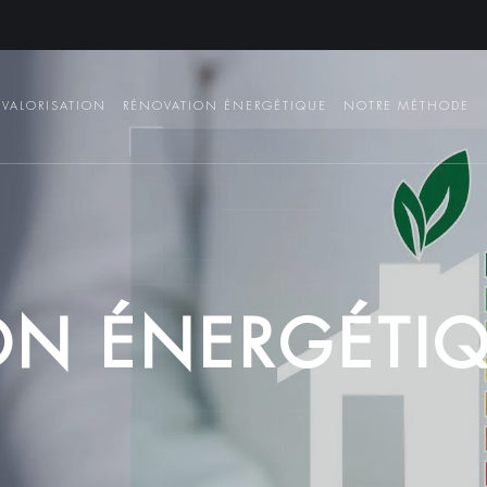
VALORISATION
RÉNOVATION ÉNERGÉTIQUE
NOTRE MÉTHODE
O
N
É
N
E
R
G
É
T
I