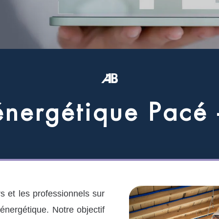
é
n
e
r
g
é
t
i
q
u
e
P
a
c
é
 et les professionnels sur
énergétique. Notre objectif