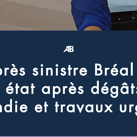
p
r
è
s
s
i
n
i
s
t
r
e
B
r
é
a
l
é
t
a
t
a
p
r
è
s
d
é
g
â
t
n
d
i
e
e
t
t
r
a
v
a
u
x
u
r