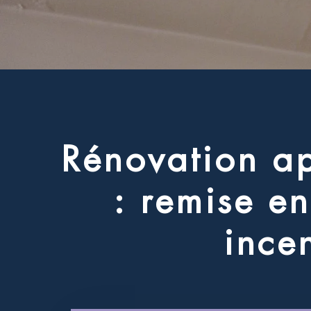
R
é
n
o
v
a
t
i
o
n
a
:
r
e
m
i
s
e
e
n
i
n
c
e