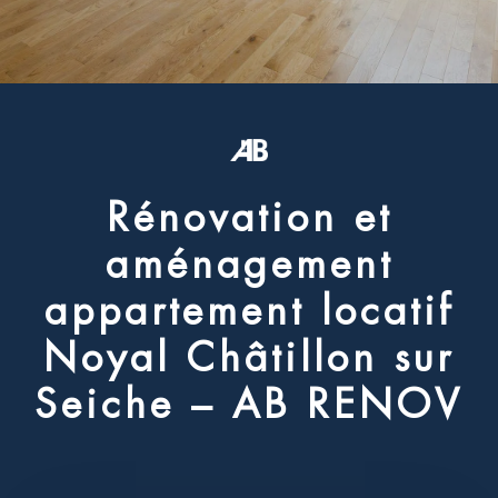
R
é
n
o
v
a
t
i
o
n
e
t
a
m
é
n
a
g
e
m
e
n
t
a
p
p
a
r
t
e
m
e
n
t
l
o
c
a
t
i
f
N
o
y
a
l
C
h
â
t
i
l
l
o
n
s
u
r
S
e
i
c
h
e
–
A
B
R
E
N
O
V