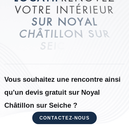
V
O
T
R
E
I
N
T
É
R
I
E
U
R
S
U
R
N
O
Y
A
L
C
H
Â
T
I
L
L
O
N
S
U
R
S
E
I
C
H
E
!
Vous souhaitez une rencontre ainsi
qu'un devis gratuit sur Noyal
Châtillon sur Seiche ?
CONTACTEZ-NOUS