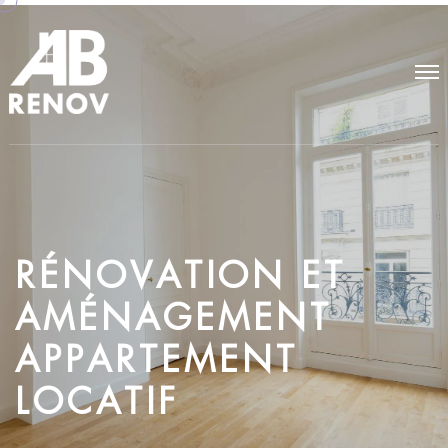
R
É
N
O
V
A
T
I
O
N
E
T
A
M
É
N
A
G
E
M
E
N
T
A
P
P
A
R
T
E
M
E
N
T
L
O
C
A
T
I
F