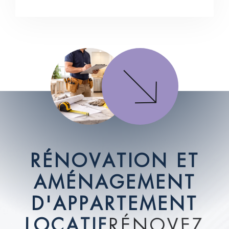
R
É
N
O
V
A
T
I
O
N
E
T
A
M
É
N
A
G
E
M
E
N
T
D
'
A
P
P
A
R
T
E
M
E
N
T
L
O
C
A
T
I
F
R
É
N
O
V
E
Z