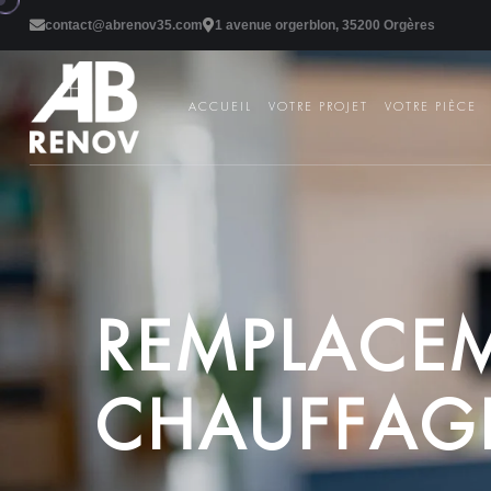
contact@abrenov35.com
1 avenue orgerblon, 35200 Orgères
ACCUEIL
VOTRE PROJET
VOTRE PIÈCE
R
E
M
P
L
A
C
E
C
H
A
U
F
F
A
G