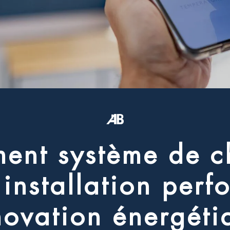
m
e
n
t
s
y
s
t
è
m
e
d
e
c
i
n
s
t
a
l
l
a
t
i
o
n
p
e
r
f
n
o
v
a
t
i
o
n
é
n
e
r
g
é
t
i