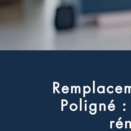
R
e
m
p
l
a
c
e
P
o
l
i
g
n
é
:
r
é