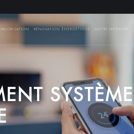
VALORISATION
RÉNOVATION ÉNERGÉTIQUE
NOTRE MÉTHODE
M
E
N
T
S
Y
S
T
È
M
E
E