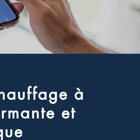
h
a
u
f
f
a
g
e
à
o
r
m
a
n
t
e
e
t
q
u
e