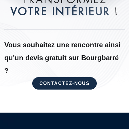
V
O
T
R
E
I
N
T
É
R
I
E
U
R
!
Vous souhaitez une rencontre ainsi
qu'un devis gratuit sur Bourgbarré
?
CONTACTEZ-NOUS