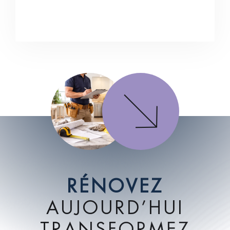
R
É
N
O
V
E
Z
A
U
J
O
U
R
D
’
H
U
I
T
R
A
N
S
F
O
R
M
E
Z