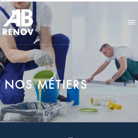
N
O
S
M
É
T
I
E
R
S