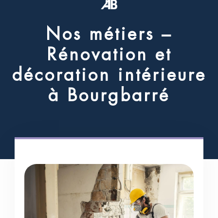
N
o
s
m
é
t
i
e
r
s
–
R
é
n
o
v
a
t
i
o
n
e
t
d
é
c
o
r
a
t
i
o
n
i
n
t
é
r
i
e
u
r
e
à
B
o
u
r
g
b
a
r
r
é