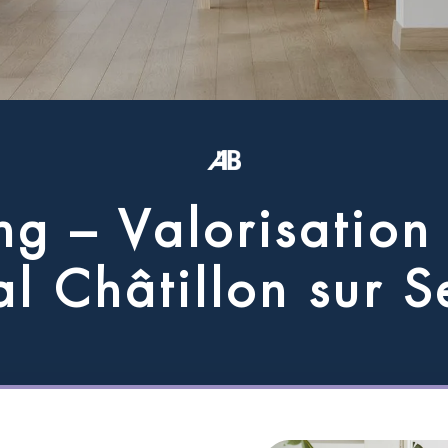
n
g
–
V
a
l
o
r
i
s
a
t
i
o
n
a
l
C
h
â
t
i
l
l
o
n
s
u
r
S