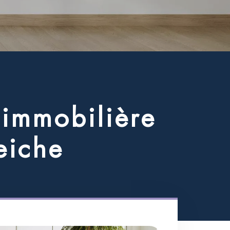
i
m
m
o
b
i
l
i
è
r
e
e
i
c
h
e