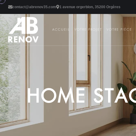
contact@abrenov35.com
1 avenue orgerblon, 35200 Orgères
ACCUEIL
VOTRE PROJET
VOTRE PIÈCE
H
O
M
E
S
T
A