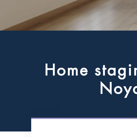
H
o
m
e
s
t
a
g
i
N
o
y