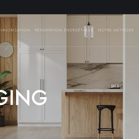
VALORISATION
RÉNOVATION ÉNERGÉTIQUE
NOTRE MÉTHODE
G
I
N
G