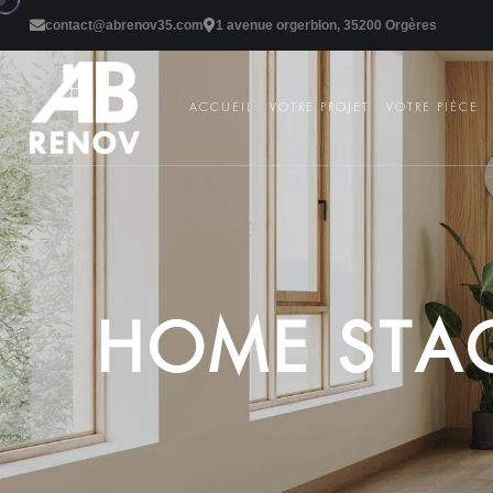
contact@abrenov35.com
1 avenue orgerblon, 35200 Orgères
ACCUEIL
VOTRE PROJET
VOTRE PIÈCE
H
O
M
E
S
T
A