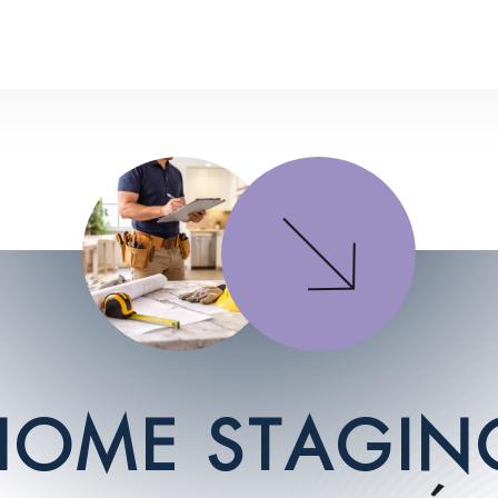
H
O
M
E
S
T
A
G
I
N