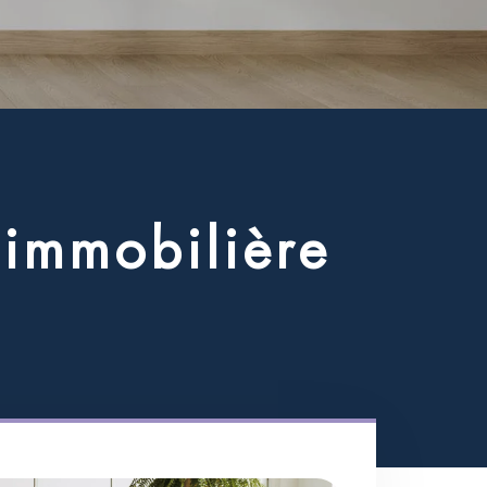
i
m
m
o
b
i
l
i
è
r
e