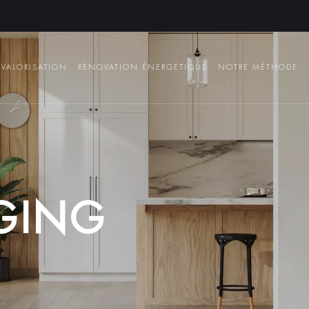
VALORISATION
RÉNOVATION ÉNERGÉTIQUE
NOTRE MÉTHODE
G
I
N
G