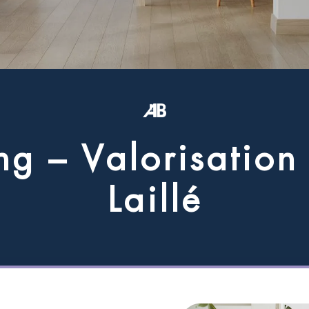
n
g
–
V
a
l
o
r
i
s
a
t
i
o
n
L
a
i
l
l
é