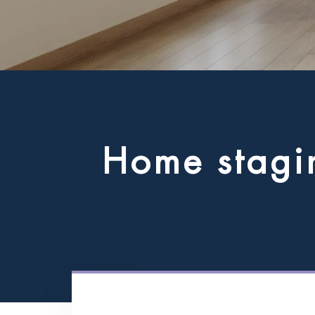
H
o
m
e
s
t
a
g
i