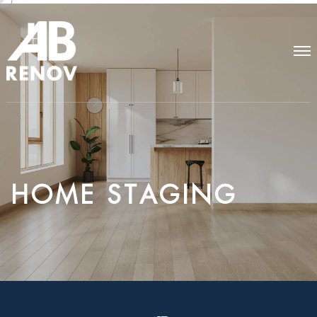
H
O
M
E
S
T
A
G
I
N
G