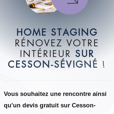
H
O
M
E
S
T
A
G
I
N
G
R
É
N
O
V
E
Z
V
O
T
R
E
I
N
T
É
R
I
E
U
R
S
U
R
C
E
S
S
O
N
-
S
É
V
I
G
N
É
!
Vous souhaitez une rencontre ainsi
qu'un devis gratuit sur Cesson-