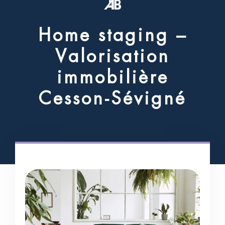
H
o
m
e
s
t
a
g
i
n
g
–
V
a
l
o
r
i
s
a
t
i
o
n
i
m
m
o
b
i
l
i
è
r
e
C
e
s
s
o
n
-
S
é
v
i
g
n
é