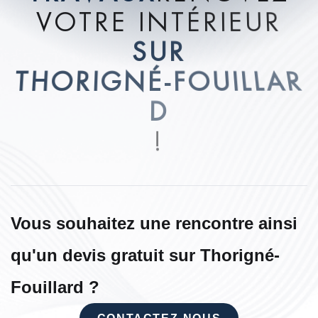
V
O
T
R
E
I
N
T
É
R
I
E
U
R
S
U
R
T
H
O
R
I
G
N
É
-
F
O
U
I
L
L
A
R
D
!
Vous souhaitez une rencontre ainsi
qu'un devis gratuit sur Thorigné-
Fouillard ?