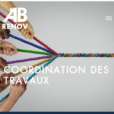
C
O
O
R
D
I
N
A
T
I
O
N
D
E
S
T
R
A
V
A
U
X