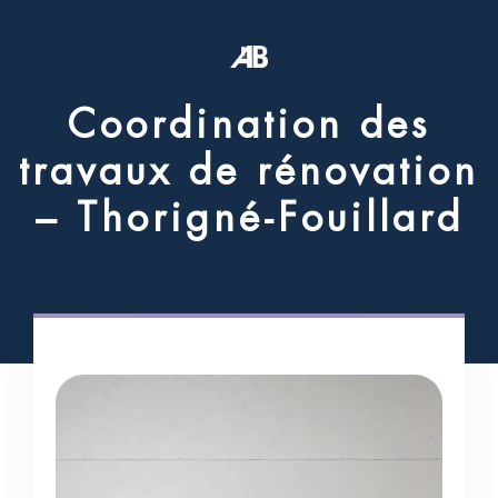
C
o
o
r
d
i
n
a
t
i
o
n
d
e
s
t
r
a
v
a
u
x
d
e
r
é
n
o
v
a
t
i
o
n
–
T
h
o
r
i
g
n
é
-
F
o
u
i
l
l
a
r
d