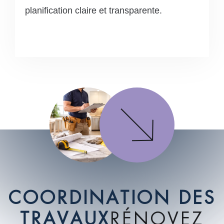
planification claire et transparente.
C
O
O
R
D
I
N
A
T
I
O
N
D
E
S
T
R
A
V
A
U
X
R
É
N
O
V
E
Z