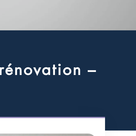
r
é
n
o
v
a
t
i
o
n
–