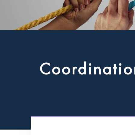
C
o
o
r
d
i
n
a
t
i
o