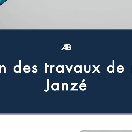
n
d
e
s
t
r
a
v
a
u
x
d
e
J
a
n
z
é