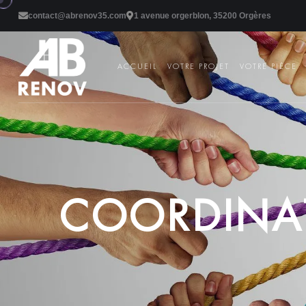
contact@abrenov35.com
1 avenue orgerblon, 35200 Orgères
ACCUEIL
VOTRE PROJET
VOTRE PIÈCE
C
O
O
R
D
I
N
A