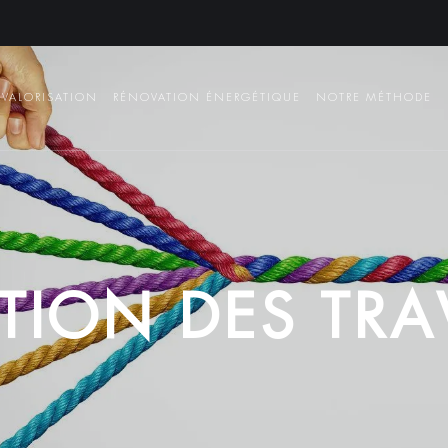
VALORISATION
RÉNOVATION ÉNERGÉTIQUE
NOTRE MÉTHODE
T
I
O
N
D
E
S
T
R
A