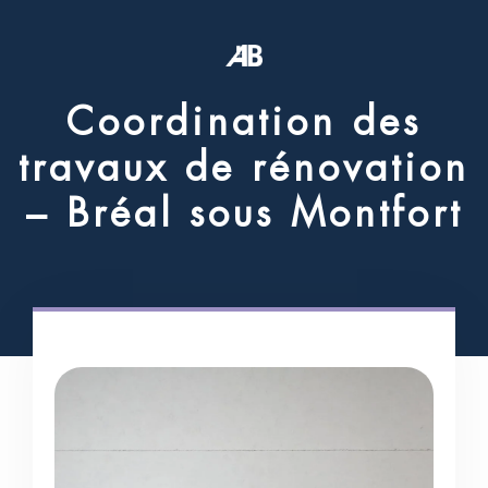
C
o
o
r
d
i
n
a
t
i
o
n
d
e
s
t
r
a
v
a
u
x
d
e
r
é
n
o
v
a
t
i
o
n
–
B
r
é
a
l
s
o
u
s
M
o
n
t
f
o
r
t