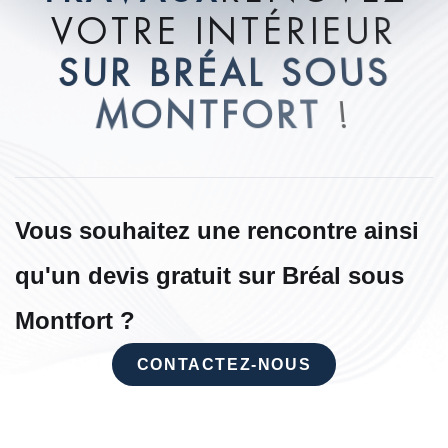
V
O
T
R
E
I
N
T
É
R
I
E
U
R
S
U
R
B
R
É
A
L
S
O
U
S
M
O
N
T
F
O
R
T
!
Vous souhaitez une rencontre ainsi
qu'un devis gratuit sur Bréal sous
Montfort ?
CONTACTEZ-NOUS