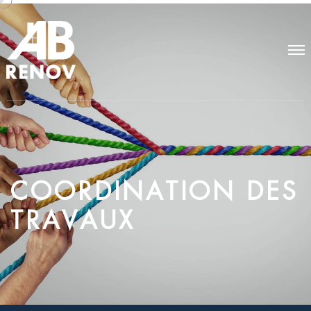
C
O
O
R
D
I
N
A
T
I
O
N
D
E
S
T
R
A
V
A
U
X