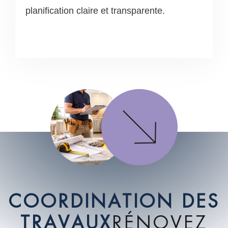
planification claire et transparente.
C
O
O
R
D
I
N
A
T
I
O
N
D
E
S
T
R
A
V
A
U
X
R
É
N
O
V
E
Z