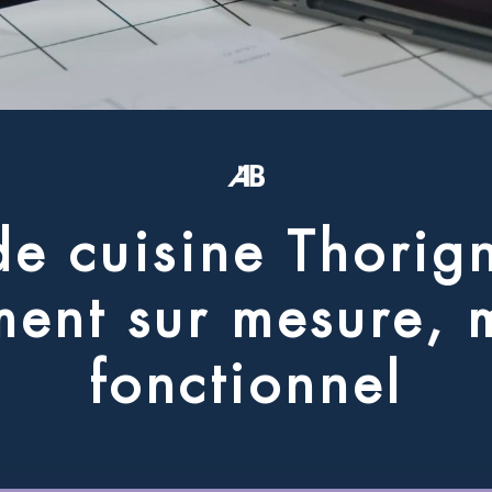
d
e
c
u
i
s
i
n
e
T
h
o
r
i
g
m
e
n
t
s
u
r
m
e
s
u
r
e
,
f
o
n
c
t
i
o
n
n
e
l