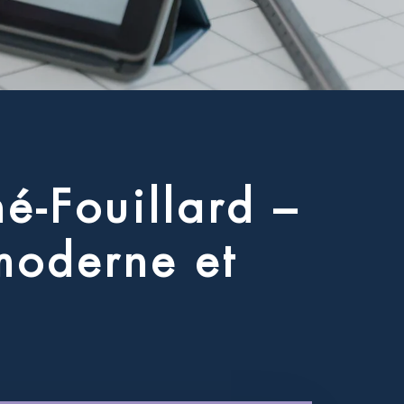
n
é
-
F
o
u
i
l
l
a
r
d
–
m
o
d
e
r
n
e
e
t