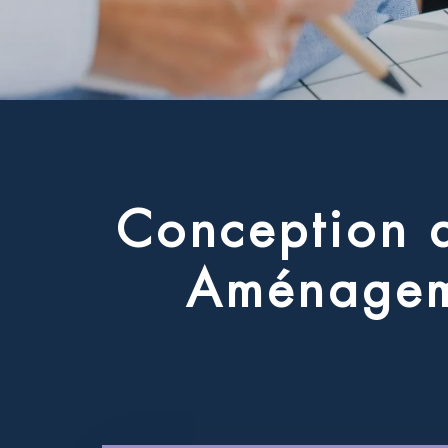
C
o
n
c
e
p
t
i
o
n
A
m
é
n
a
g
e