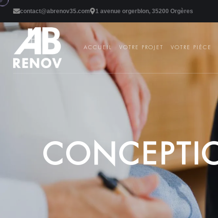
contact@abrenov35.com
1 avenue orgerblon, 35200 Orgères
ACCUEIL
VOTRE PROJET
VOTRE PIÈCE
C
O
N
C
E
P
T
I