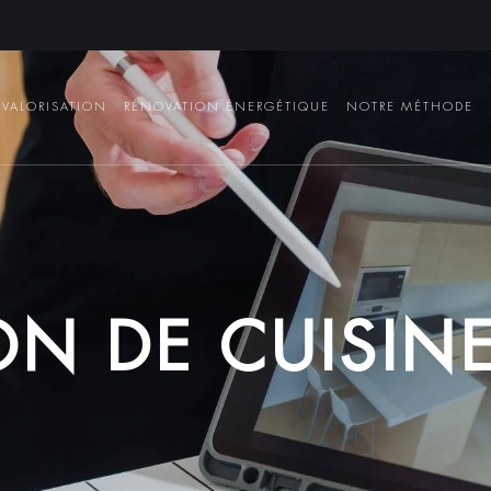
VALORISATION
RÉNOVATION ÉNERGÉTIQUE
NOTRE MÉTHODE
O
N
D
E
C
U
I
S
I
N