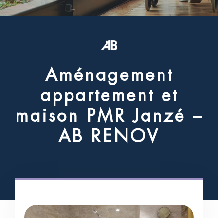
A
m
é
n
a
g
e
m
e
n
t
a
p
p
a
r
t
e
m
e
n
t
e
t
m
a
i
s
o
n
P
M
R
J
a
n
z
é
–
A
B
R
E
N
O
V