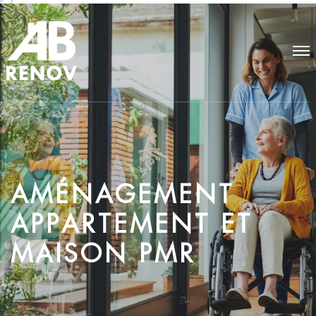
A
M
É
N
A
G
E
M
E
N
T
A
P
P
A
R
T
E
M
E
N
T
E
T
M
A
I
S
O
N
P
M
R