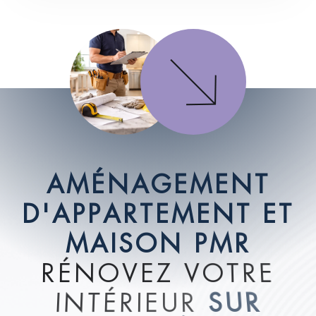
A
M
É
N
A
G
E
M
E
N
T
D
'
A
P
P
A
R
T
E
M
E
N
T
E
T
M
A
I
S
O
N
P
M
R
R
É
N
O
V
E
Z
V
O
T
R
E
I
N
T
É
R
I
E
U
R
S
U
R